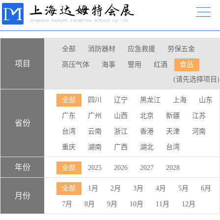
全部
消防器材
应急救援
劳保五金
项目
高压气体
海事
警用
红酒
食品
(请先选择项目)
全部
四川
辽宁
黑龙江
上海
山东
广东
广州
山西
北京
新疆
江苏
省份
台湾
云南
浙江
香港
天津
河南
重庆
湖南
广西
湖北
台湾
年份
全部
2025
2026
2027
2028
全部
1月
2月
3月
4月
5月
6月
月份
7月
8月
9月
10月
11月
12月