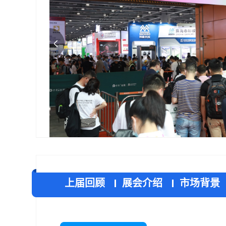
国内展会
消防器材
应急救援
劳保五金
高压气体
海事
警用
红酒
食品
上届回顾
展会介绍
市场背景