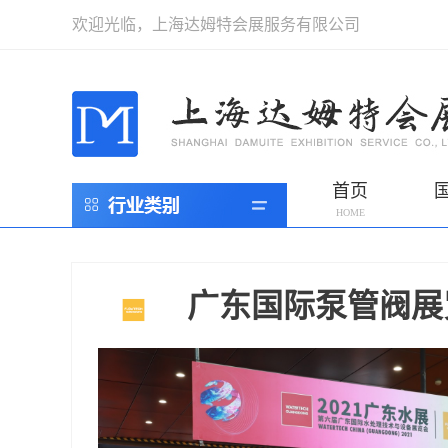
欢迎光临，上海达姆特会展服务有限公司
首页
HOME
国际展会
消防器材
应急救援
广东国际泵管阀展
劳保五金
高压气体
海事
警用
红酒
建筑