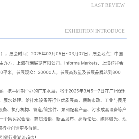
LAST REVIEW
EXHIBITION INTRODUCE
A ），展会时间：2025年03月05日~03月07日，展会地点：中国-
方：上海荷瑞展览有限公司、Informa Markets、上海荷祥会
0平米，参展观众：20000人，参展商数量及参展品牌达到800
，携手同期举办的广东水展，将于2025年3月5—7日在广州保利
、膜水处理、给排水设备等行业优质展商，横跨市政、工业与民用
设备、执行机构、管道/管接件、泵阀配套产品、污水成套设备等产
一个集买家会晤、商贸洽谈、新品发布、高峰论坛、媒体曝光、现
阀行业创造更多价值。
将引领行业潮流趋势！