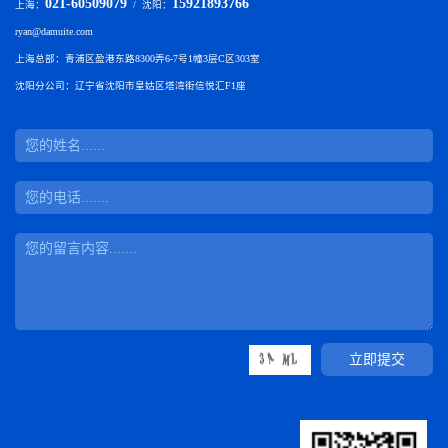
021-60509079
15921893766
上海：
/ 沈阳：
ryan@damuite.com
上海总部：青浦区盈港东路8300弄6-7号1幢3层C区303室
沈阳分公司：辽宁省沈阳市皇姑区塔湾街信悦汇F1座