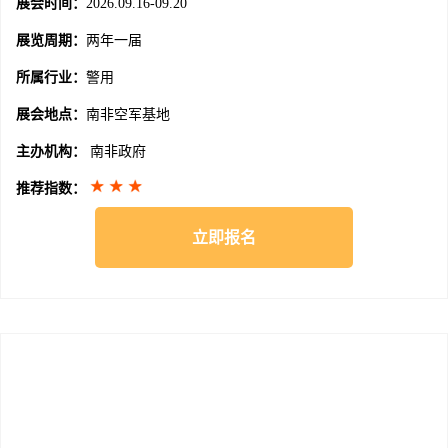
展会时间：
2026.09.16-09.20
展览周期：
两年一届
所属行业：
警用
展会地点：
南非空军基地
主办机构：
南非政府
推荐指数：
立即报名
届回顾